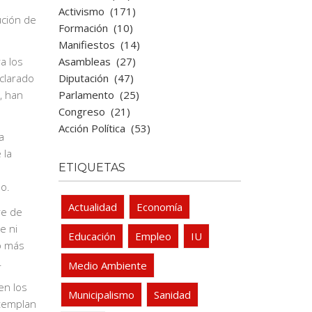
Activismo
(171)
ución de
Formación
(10)
Manifiestos
(14)
Asambleas
(27)
a los
Diputación
(47)
eclarado
Parlamento
(25)
, han
Congreso
(21)
Acción Política
(53)
a
 la
ETIQUETAS
o.
Actualidad
Economía
re de
e ni
Educación
Empleo
IU
o más
.
Medio Ambiente
en los
Municipalismo
Sanidad
ntemplan