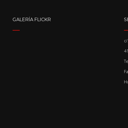
GALERÍA FLICKR
S
c
41
T
F
Ho