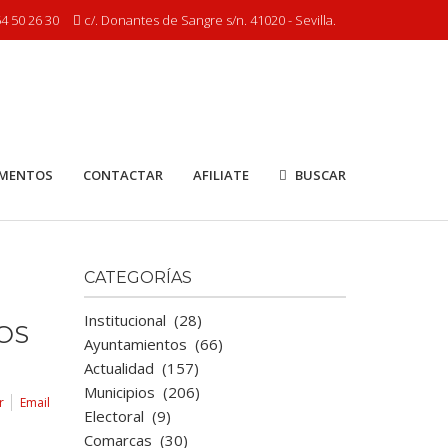
4 50 26 30
c/. Donantes de Sangre s/n. 41020 - Sevilla.
MENTOS
CONTACTAR
AFILIATE
BUSCAR
CATEGORÍAS
Institucional
(28)
OS
Ayuntamientos
(66)
Actualidad
(157)
Municipios
(206)
r
Email
Electoral
(9)
Comarcas
(30)