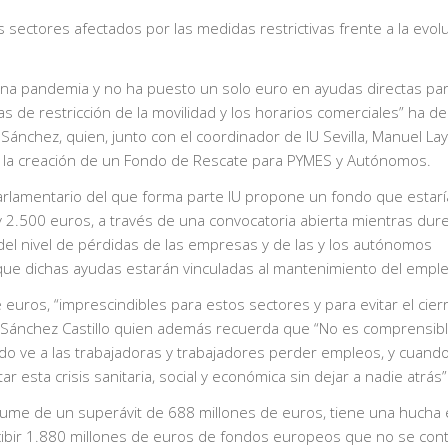
 sectores afectados por las medidas restrictivas frente a la evol
na pandemia y no ha puesto un solo euro en ayudas directas par
 de restricción de la movilidad y los horarios comerciales” ha d
Sánchez, quien, junto con el coordinador de IU Sevilla, Manuel Lay
 a la creación de un Fondo de Rescate para PYMES y Autónomos.
parlamentario del que forma parte IU propone un fondo que estarí
2.500 euros, a través de una convocatoria abierta mientras dure
del nivel de pérdidas de las empresas y de las y los autónomos
 que dichas ayudas estarán vinculadas al mantenimiento del emple
euros, “imprescindibles para estos sectores y para evitar el cier
 Sánchez Castillo quien además recuerda que “No es comprensibl
ndo ve a las trabajadoras y trabajadores perder empleos, y cuand
r esta crisis sanitaria, social y económica sin dejar a nadie atrás”
resume de un superávit de 688 millones de euros, tiene una hucha 
cibir 1.880 millones de euros de fondos europeos que no se co