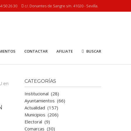
4 50 26 30
c/. Donantes de Sangre s/n. 41020 - Sevilla.
MENTOS
CONTACTAR
AFILIATE
BUSCAR
CATEGORÍAS
Institucional
(28)
Ayuntamientos
(66)
N
Actualidad
(157)
Municipios
(206)
Electoral
(9)
Comarcas
(30)