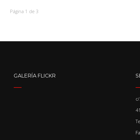
Página 1 de 3
GALERÍA FLICKR
S
c
41
T
F