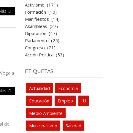
Activismo
(171)
 Más
Formación
(10)
Manifiestos
(14)
Asambleas
(27)
Diputación
(47)
Parlamento
(25)
Congreso
(21)
Acción Política
(53)
ETIQUETAS
 Vega a
Actualidad
Economía
 Más
Educación
Empleo
IU
Medio Ambiente
Municipalismo
Sanidad