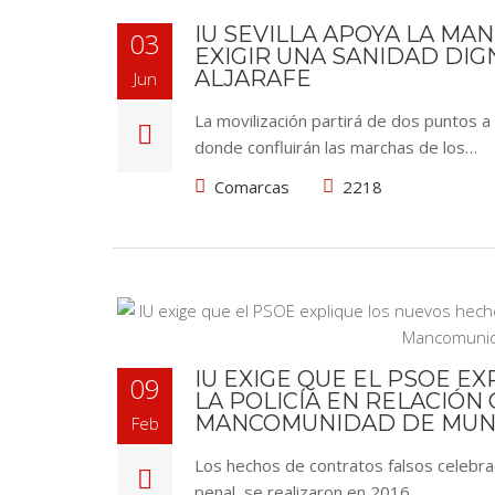
IU SEVILLA APOYA LA MA
03
EXIGIR UNA SANIDAD DIG
ALJARAFE
Jun
La movilización partirá de dos puntos 
donde confluirán las marchas de los…
Comarcas
2218
IU EXIGE QUE EL PSOE 
09
LA POLICÍA EN RELACIÓN
MANCOMUNIDAD DE MUNIC
Feb
Los hechos de contratos falsos celebra
penal, se realizaron en 2016,…