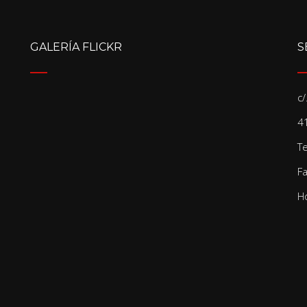
GALERÍA FLICKR
S
c
41
T
F
Ho