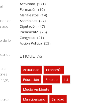
Activismo
(171)
el
Formación
(10)
Manifiestos
(14)
Asambleas
(27)
iones de
Diputación
(47)
ajado
Parlamento
(25)
Congreso
(21)
o de lo
Acción Política
(53)
r dando
ETIQUETAS
para
Actualidad
Economía
iones
Educación
Empleo
IU
iesgo,
Medio Ambiente
Municipalismo
Sanidad
12398