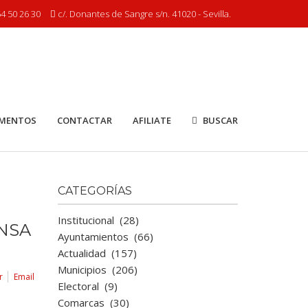
4 50 26 30
c/. Donantes de Sangre s/n. 41020 - Sevilla.
MENTOS
CONTACTAR
AFILIATE
BUSCAR
CATEGORÍAS
Institucional
(28)
ENSA
Ayuntamientos
(66)
Actualidad
(157)
Municipios
(206)
r
Email
Electoral
(9)
Comarcas
(30)