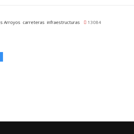
os Arroyos
carreteras
infraestructuras
13084
l