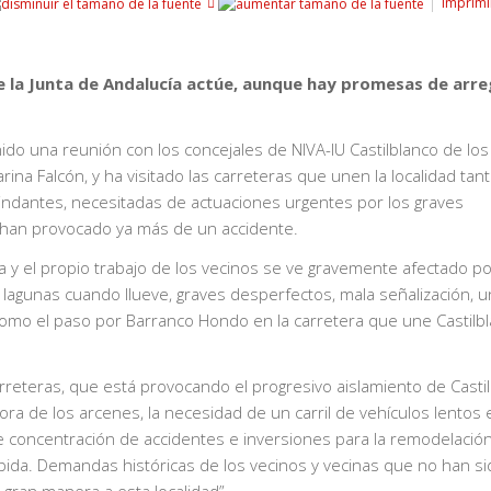
Imprimi
ue la Junta de Andalucía actúe, aunque hay promesas de arre
nido una reunión con los concejales de NIVA-IU Castilblanco de los
rina Falcón, y ha visitado las carreteras que unen la localidad tan
lindantes, necesitadas de actuaciones urgentes por los graves
han provocado ya más de un accidente.
na y el propio trabajo de los vecinos se ve gravemente afectado po
a, lagunas cuando llueve, graves desperfectos, mala señalización, u
omo el paso por Barranco Hondo en la carretera que une Castilb
rreteras, que está provocando el progresivo aislamiento de Castil
a de los arcenes, la necesidad de un carril de vehículos lentos 
 concentración de accidentes e inversiones para la remodelació
pida. Demandas históricas de los vecinos y vecinas que no han si