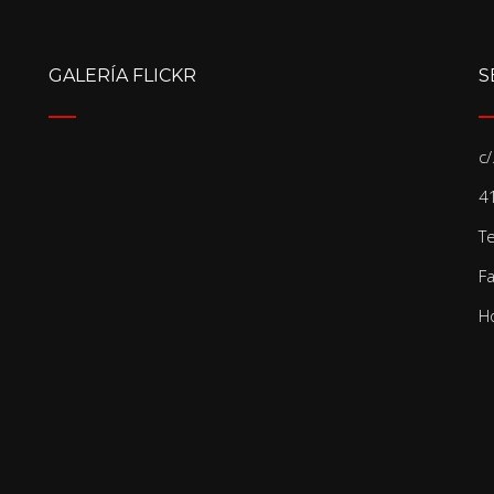
GALERÍA FLICKR
S
c
41
T
F
Ho