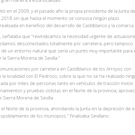
ran manera a esta localidad”.
ntó en el 2009, y el pasado año la propia presidenta de la Junta d
n 2018 sin que hasta el momento se conozca ningún plazo.
ealizada en beneficio del desarrollo de Castilblanco y la comarca.
ano, señalaba que “reivindicamos la necesidad urgente de actuacion
uedamos desconectados totalmente por carretera, pero tampoco
 de un entorno natural que sería un punto muy importante para 
r la Sierra Morena de Sevilla.”
 comunicaciones por carretera en Castilblanco de los Arroyos con
 la localidad con El Pedroso, sobre la que no se ha realizado nin
ada por miles de personas tanto en vehículos de tracción motor 
namientos y pruebas ciclistas en el Norte de la provincia, aprov
de Sierra Morena de Sevilla.
 el Norte de la provincia, ahondando la Junta en la depresión de e
spoblamiento de los municipios.” Finalizaba Sevillano.