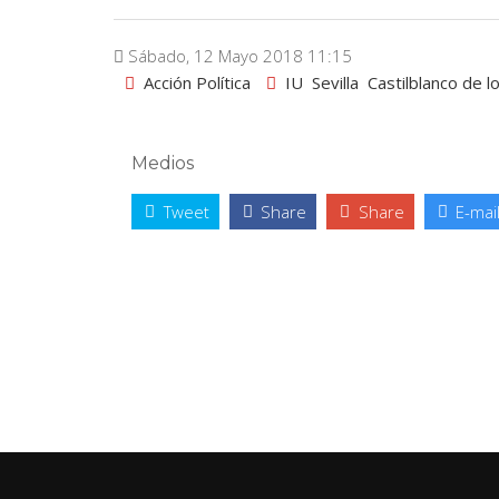
Sábado, 12 Mayo 2018 11:15
Acción Política
IU
Sevilla
Castilblanco de l
Medios
Tweet
Share
Share
E-mai