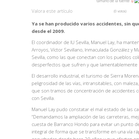
tamaño de la fuente
Valora este artículo
(0 votos)
Ya se han producido varios accidentes, sin q
desde el 2009.
El coordinador de IU Sevilla, Manuel Lay, ha mante
Arroyos, Víctor Sevillano, Inmaculada González y Ma
Sevilla, como las que conectan con los pueblos co
desperfectos que sufren y que lamentablemente 
El desarrollo industrial, el turismo de Sierra More
peligrosidad de las vías, intransitables, con malez
que son tramos de concentración de accidentes c
con Sevilla.
Manuel Lay pudo constatar el mal estado de las ca
“Demandamos la ampliación de las carreteras, mejor
cuesta de Barranco Hondo para evitar un punto de
integral de forma que se transforme en una vía rá