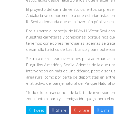
escuchadas desde hace 20 años y que afectan en g
El proyecto del carril de vehículos lentos se prese
Andalucía se comprometió a que estarían listas e
IU Sevilla demanda que esta inversión pública sea r
Por su parte el concejal de NIVA-IU, Víctor Sevill
nuestras carreteras y conexiones, porque nos q
tenemos conexiones ferroviarias, además se trata
desarrollo turístico de Castilblanco y para potencia
Se trata de realizar inversiones para adecuar las
Burguillos Almadén y Sevilla. Además de la que une
intervención en más de una década, pese a ser us
área rural como por parte de deportistas en entre
el atractivo del paraje natural del Parque Natural 
“Todo ello consecuencia de la falta de inversión en
zona junto al paro y la emigración que genera el de
Tweet
Share
Share
E-mail