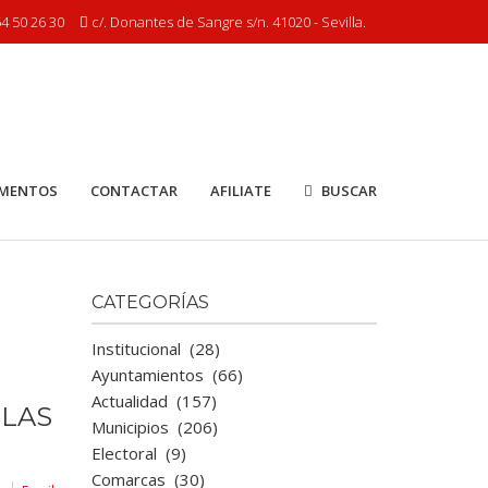
4 50 26 30
c/. Donantes de Sangre s/n. 41020 - Sevilla.
MENTOS
CONTACTAR
AFILIATE
BUSCAR
CATEGORÍAS
Institucional
(28)
Ayuntamientos
(66)
Actualidad
(157)
 LAS
Municipios
(206)
Electoral
(9)
Comarcas
(30)