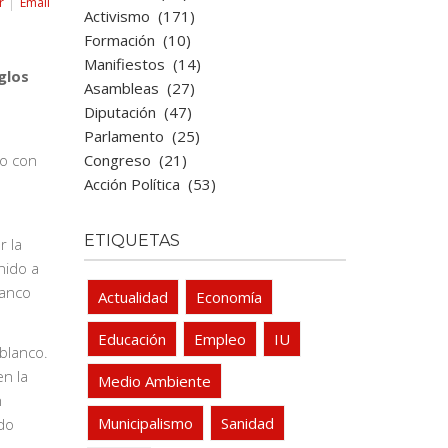
r
Email
Activismo
(171)
Formación
(10)
Manifiestos
(14)
glos
Asambleas
(27)
Diputación
(47)
Parlamento
(25)
Congreso
(21)
to con
Acción Política
(53)
ETIQUETAS
r la
nido a
lanco
Actualidad
Economía
Educación
Empleo
IU
blanco.
en la
Medio Ambiente
n
Municipalismo
Sanidad
do