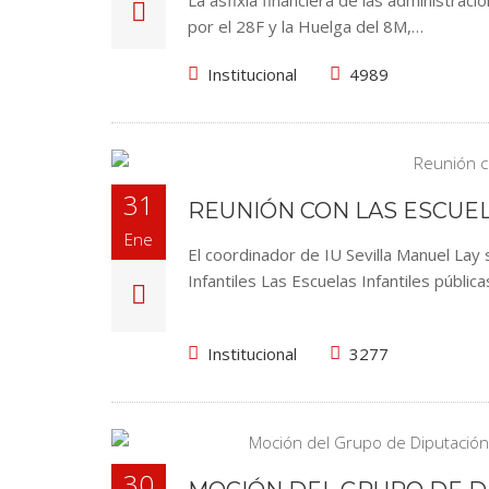
La asfixia financiera de las administrac
por el 28F y la Huelga del 8M,…
Institucional
4989
31
REUNIÓN CON LAS ESCUEL
Ene
El coordinador de IU Sevilla Manuel La
Infantiles Las Escuelas Infantiles públic
Institucional
3277
30