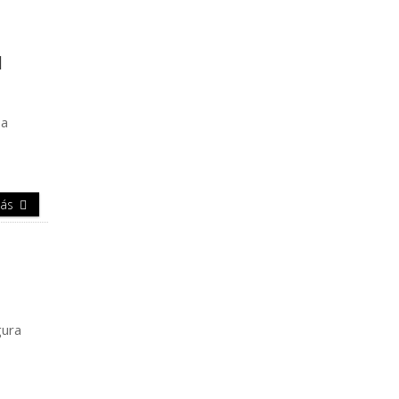
M
 a
Más
gura