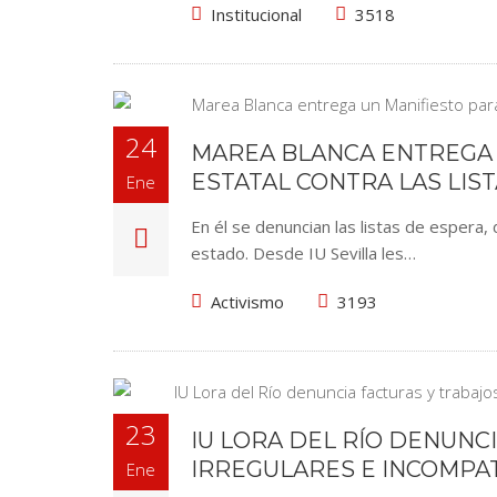
Institucional
3518
24
MAREA BLANCA ENTREGA 
ESTATAL CONTRA LAS LIS
Ene
En él se denuncian las listas de espera, 
estado. Desde IU Sevilla les…
Activismo
3193
23
IU LORA DEL RÍO DENUN
IRREGULARES E INCOMPAT
Ene