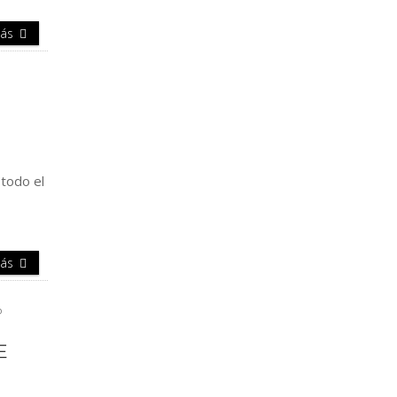
Más
 todo el
Más
E