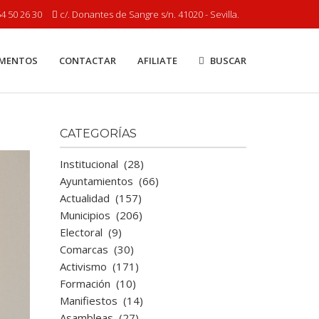
4 50 26 30
c/. Donantes de Sangre s/n. 41020 - Sevilla.
MENTOS
CONTACTAR
AFILIATE
BUSCAR
CATEGORÍAS
Institucional
(28)
Ayuntamientos
(66)
Actualidad
(157)
Municipios
(206)
Electoral
(9)
Comarcas
(30)
Activismo
(171)
Formación
(10)
Manifiestos
(14)
Asambleas
(27)