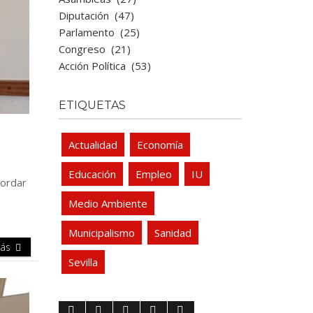
Diputación
(47)
Parlamento
(25)
Congreso
(21)
Acción Política
(53)
ETIQUETAS
Actualidad
Economía
Educación
Empleo
IU
bordar
Medio Ambiente
Municipalismo
Sanidad
Más
Sevilla