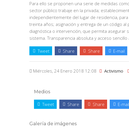
Para ello se proponen una serie de medidas como 
sector público trabaje en la privada; establecimien
independientemente del lugar de residencia, para
treinta años; asignación y entrega de un código al
diagnóstica o intervención, que permita asegurar 
sistema. Transparencia absoluta y acceso sencillo a
Tweet
Share
Share
E-mail
Miércoles, 24 Enero 2018 12:08
Activismo
Medios
Tweet
Share
Share
E-mai
Galería de imágenes