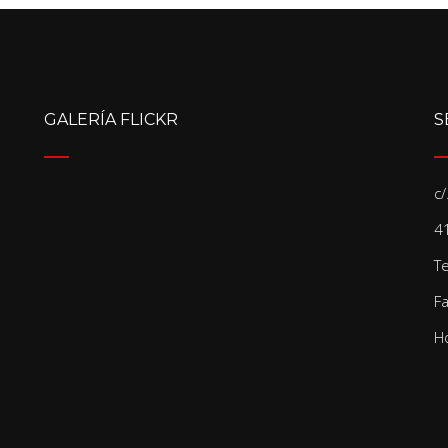
GALERÍA FLICKR
S
c
41
T
F
Ho