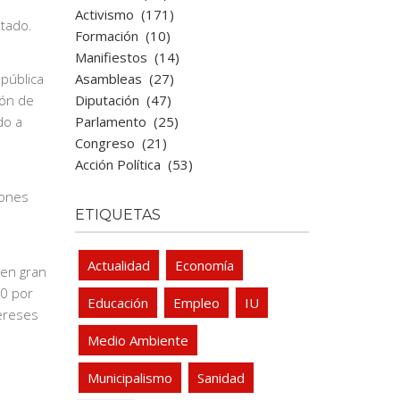
Activismo
(171)
stado.
Formación
(10)
Manifiestos
(14)
Asambleas
(27)
 pública
Diputación
(47)
ión de
Parlamento
(25)
do a
Congreso
(21)
Acción Política
(53)
iones
ETIQUETAS
Actualidad
Economía
 en gran
00 por
Educación
Empleo
IU
tereses
Medio Ambiente
Municipalismo
Sanidad