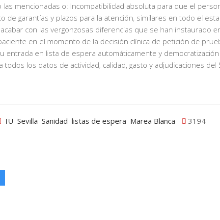
las mencionadas o: Incompatibilidad absoluta para que el person
to de garantías y plazos para la atención, similares en todo el esta
 acabar con las vergonzosas diferencias que se han instaurado e
 paciente en el momento de la decisión clínica de petición de prue
su entrada en lista de espera automáticamente y democratización
 todos los datos de actividad, calidad, gasto y adjudicaciones del
IU
Sevilla
Sanidad
listas de espera
Marea Blanca
3194
l