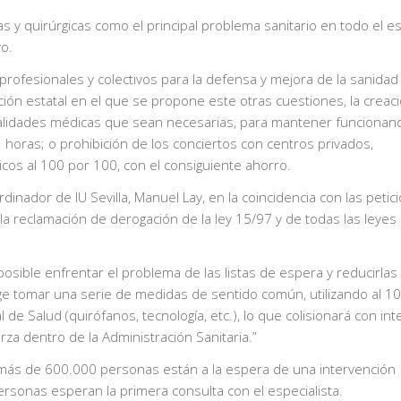
as y quirúrgicas como el principal problema sanitario en todo el e
o.
 profesionales y colectivos para la defensa y mejora de la sanidad
ción estatal en el que se propone este otras cuestiones, la creac
cialidades médicas que sean necesarias, para mantener funcionan
 horas; o prohibición de los conciertos con centros privados,
icos al 100 por 100, con el consiguiente ahorro.
rdinador de IU Sevilla, Manuel Lay, en la coincidencia con las petic
 la reclamación de derogación de la ley 15/97 y de todas las leyes
osible enfrentar el problema de las listas de espera y reducirlas
ige tomar una serie de medidas de sentido común, utilizando al 1
de Salud (quirófanos, tecnología, etc.), lo que colisionará con in
za dentro de la Administración Sanitaria.”
 más de 600.000 personas están a la espera de una intervención
personas esperan la primera consulta con el especialista.