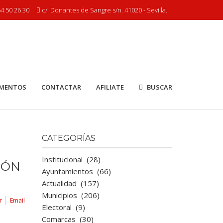
4 50 26 30
c/. Donantes de Sangre s/n. 41020 - Sevilla.
MENTOS
CONTACTAR
AFILIATE
BUSCAR
CATEGORÍAS
Institucional
(28)
IÓN
Ayuntamientos
(66)
Actualidad
(157)
Municipios
(206)
r
Email
Electoral
(9)
Comarcas
(30)