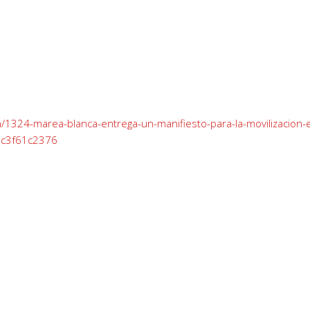
em/1324-marea-blanca-entrega-un-manifiesto-para-la-movilizacion-e
Idc3f61c2376