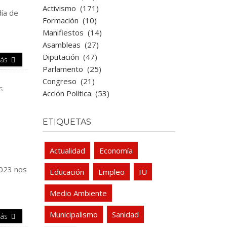
Activismo
(171)
día de
Formación
(10)
Manifiestos
(14)
Asambleas
(27)
Diputación
(47)
Más
Parlamento
(25)
Congreso
(21)
Acción Política
(53)
ETIQUETAS
Actualidad
Economía
2023 nos
Educación
Empleo
IU
Medio Ambiente
Municipalismo
Sanidad
Más