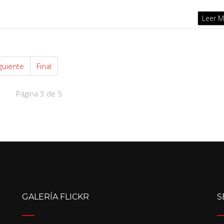
Leer 
guiente
Final
Página 3 de 5
GALERÍA FLICKR
S