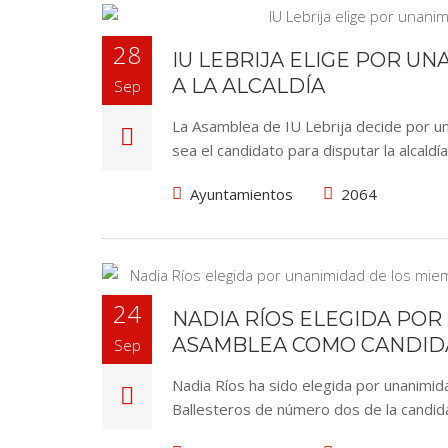
28
IU LEBRIJA ELIGE POR U
A LA ALCALDÍA
Sep
La Asamblea de IU Lebrija decide por un
sea el candidato para disputar la alcaldí
Ayuntamientos
2064
24
NADIA RÍOS ELEGIDA POR
ASAMBLEA COMO CANDIDAT
Sep
Nadia Ríos ha sido elegida por unanim
Ballesteros de número dos de la candi