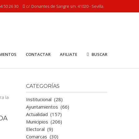
4 50 26 30
c/. Donantes de Sangre s/n. 41020 - Sevilla.
MENTOS
CONTACTAR
AFILIATE
BUSCAR
CATEGORÍAS
Institucional
(28)
Ayuntamientos
(66)
Actualidad
(157)
ADA
Municipios
(206)
Electoral
(9)
Comarcas
(30)