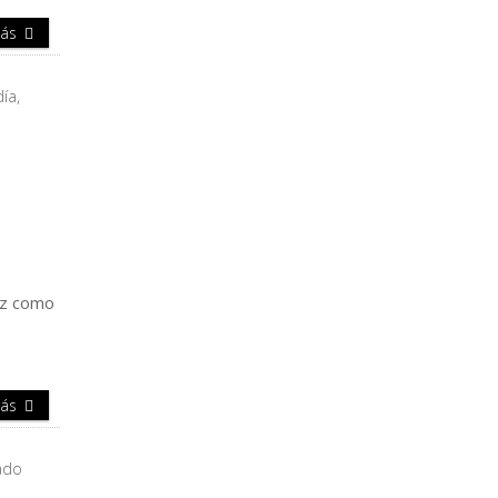
Más
ez como
Más