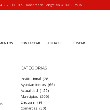
4 50 26 30
c/. Donantes de Sangre s/n. 41020 - Sevilla.
MENTOS
CONTACTAR
AFILIATE
BUSCAR
CATEGORÍAS
Institucional
(28)
Ayuntamientos
(66)
Actualidad
(157)
Municipios
(206)
Electoral
(9)
un
Comarcas
(30)