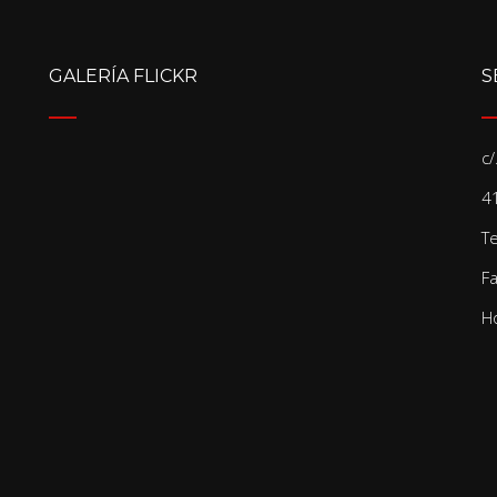
GALERÍA FLICKR
S
c
41
T
F
Ho