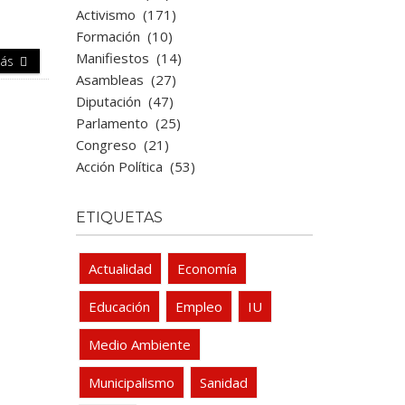
Activismo
(171)
Formación
(10)
Manifiestos
(14)
Más
Asambleas
(27)
Diputación
(47)
Parlamento
(25)
Congreso
(21)
Acción Política
(53)
ETIQUETAS
Actualidad
Economía
Educación
Empleo
IU
Medio Ambiente
Municipalismo
Sanidad