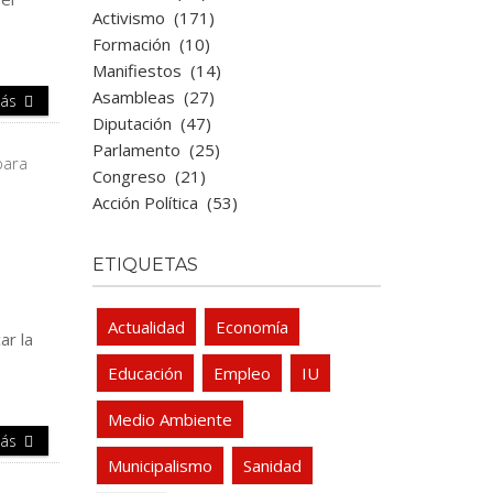
Activismo
(171)
Formación
(10)
Manifiestos
(14)
Asambleas
(27)
Más
Diputación
(47)
Parlamento
(25)
Congreso
(21)
Acción Política
(53)
ETIQUETAS
Actualidad
Economía
ar la
Educación
Empleo
IU
Medio Ambiente
Más
Municipalismo
Sanidad