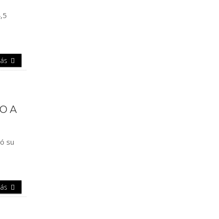
,5
Más
O A
tó su
Más