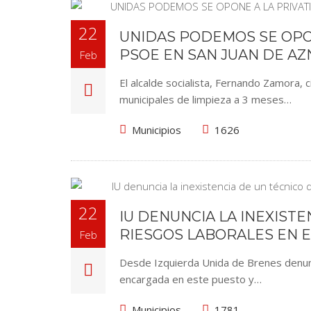
22
UNIDAS PODEMOS SE OPON
PSOE EN SAN JUAN DE A
Feb
El alcalde socialista, Fernando Zamora, c
municipales de limpieza a 3 meses…
Municipios
1626
22
IU DENUNCIA LA INEXIST
RIESGOS LABORALES EN 
Feb
Desde Izquierda Unida de Brenes denunc
encargada en este puesto y…
Municipios
1781