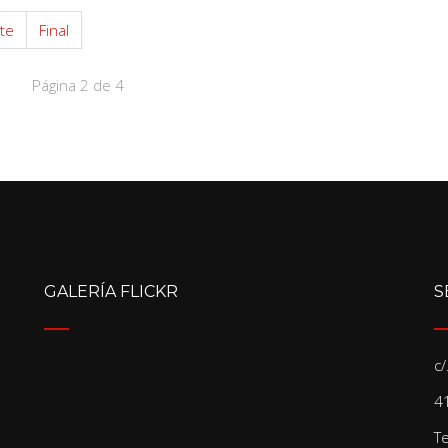
te
Final
Página 2 de 4
GALERÍA FLICKR
S
c
41
T