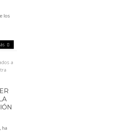
e los
Más
JER
LA
CIÓN
, ha