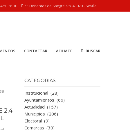
4 50 26 30
c/. Donantes de Sangre s/n. 41020 - Sevilla.
MENTOS
CONTACTAR
AFILIATE
BUSCAR
CATEGORÍAS
Institucional
(28)
Ayuntamientos
(66)
Actualidad
(157)
 2,4
Municipios
(206)
AL
Electoral
(9)
Comarcas
(30)
el