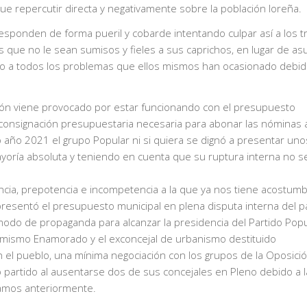
 repercutir directa y negativamente sobre la población loreña.
responden de forma pueril y cobarde intentando culpar así a los t
s que no le sean sumisos y fieles a sus caprichos, en lugar de as
to a todos los problemas que ellos mismos han ocasionado debid
ión viene provocado por estar funcionando con el presupuesto
consignación presupuestaria necesaria para abonar las nóminas a
 año 2021 el grupo Popular ni si quiera se dignó a presentar uno
oría absoluta y teniendo en cuenta que su ruptura interna no s
ncia, prepotencia e incompetencia a la que ya nos tiene acostum
esentó el presupuesto municipal en plena disputa interna del pa
y modo de propaganda para alcanzar la presidencia del Partido Popu
el mismo Enamorado y el exconcejal de urbanismo destituido
el pueblo, una mínima negociación con los grupos de la Oposición
o partido al ausentarse dos de sus concejales en Pleno debido a l
namos anteriormente.