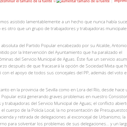
Imprimi
 hemos asistido lamentablemente a un hecho que nunca había suc
 no es otro que un grupo de trabajadores y trabajadoras municipal
a absoluta del Partido Popular encabezado por su Alcalde, Antonio
tido por la Intervención del Ayuntamiento que ha paralizado el
óminas del Servicio Municipal de Aguas. Éste fue un servicio asu
arzo después de que fracasará la opción de Sociedad Mixta que h
 con el apoyo de todos sus concejales del PP, además del voto 
anto en la provincia de Sevilla como en Lora del Río, desde hace
do Popular está generando graves problemas en nuestro Consistor
 trabajadoras del Servicio Municipal de Aguas; el conflicto abier
l cuerpo de la Policía Local; la no presentación de Presupuest
Hacienda y retirada de delegaciones al exconcejal de Urbanismo; la
rno para solventar los problemas de sus delegaciones… y un larg