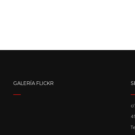
GALERÍA FLICKR
S
c
41
T