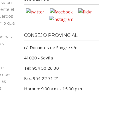
sición
ente el
cuerdos
r lo que
CONSEJO PROVINCIAL
ón para
a y
c/. Donantes de Sangre s/n
41020 - Sevilla
.
 el
Tel: 954 50 26 30
o que
Fax: 954 22 71 21
las
s
Horario: 9:00 a.m. - 15:00 p.m.