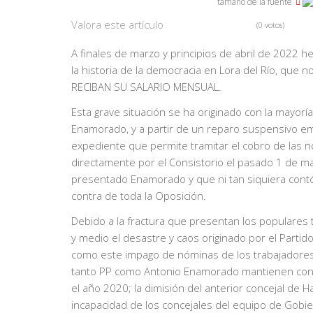
tamaño de la fuente
Valora este artículo
(0 votos)
A finales de marzo y principios de abril de 2022
la historia de la democracia en Lora del Río, que
RECIBAN SU SALARIO MENSUAL.
Esta grave situación se ha originado con la mayorí
Enamorado, y a partir de un reparo suspensivo emi
expediente que permite tramitar el cobro de las n
directamente por el Consistorio el pasado 1 de m
presentado Enamorado y que ni tan siquiera contó
contra de toda la Oposición.
Debido a la fractura que presentan los populares t
y medio el desastre y caos originado por el Parti
como este impago de nóminas de los trabajadores y
tanto PP como Antonio Enamorado mantienen con e
el año 2020; la dimisión del anterior concejal de 
incapacidad de los concejales del equipo de Gobie