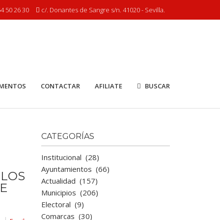
4 50 26 30
c/. Donantes de Sangre s/n. 41020 - Sevilla.
MENTOS
CONTACTAR
AFILIATE
BUSCAR
CATEGORÍAS
Institucional
(28)
Ayuntamientos
(66)
 LOS
Actualidad
(157)
E
Municipios
(206)
Electoral
(9)
Comarcas
(30)