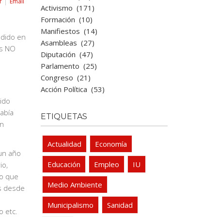
r
Email
Activismo
(171)
Formación
(10)
Manifiestos
(14)
edido en
Asambleas
(27)
es NO
Diputación
(47)
Parlamento
(25)
Congreso
(21)
Acción Política
(53)
mido
abía
ETIQUETAS
en
Actualidad
Economía
 un año
Educación
Empleo
IU
io,
to que
Medio Ambiente
os desde
Municipalismo
Sanidad
o etc.