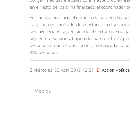
pongan medidas efectivas contra este problema lab
en el resto del país” ha finalizado el coordinador de
En nuestra provincia el número de parados ha p
ha bajado en casi todos los sectores, la disminuci
desfavorecidos siguen siendo el sector que no ha 
siguientes: Servicios, bajada del paro en 1.277 pe
personas menos; Construcción, 628 paradas o par
380 personas.
Miércoles, 03 Abril 2019 12:21
Acción Política
Medios