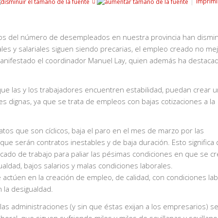
Imprimi
atos del número de desempleados en nuestra provincia han dismi
es y salariales siguen siendo precarias, el empleo creado no mej
a manifestado el coordinador Manuel Lay, quien además ha destaca
que las y los trabajadores encuentren estabilidad, puedan crear 
s dignas, ya que se trata de empleos con bajas cotizaciones a la
tos que son cíclicos, baja el paro en el mes de marzo por las
que serán contratos inestables y de baja duración. Esto significa
do de trabajo para paliar las pésimas condiciones en que se cr
aldad, bajos salarios y malas condiciones laborales.
 actúen en la creación de empleo, de calidad, con condiciones la
n la desigualdad.
 las administraciones (y sin que éstas exijan a los empresarios) s