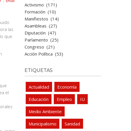
r
Email
Activismo
(171)
Formación
(10)
Manifiestos
(14)
nuido
Asambleas
(27)
ora las
Diputación
(47)
do que
Parlamento
(25)
Congreso
(21)
Acción Política
(53)
un
ETIQUETAS
 que
Actualidad
Economía
ea el
Educación
Empleo
IU
borales
Medio Ambiente
Municipalismo
Sanidad
e