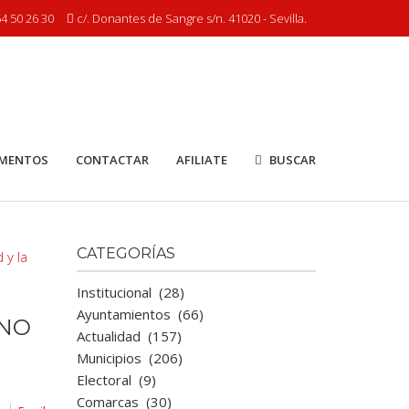
4 50 26 30
c/. Donantes de Sangre s/n. 41020 - Sevilla.
MENTOS
CONTACTAR
AFILIATE
BUSCAR
CATEGORÍAS
Institucional
(28)
Ayuntamientos
(66)
 NO
Actualidad
(157)
Municipios
(206)
Electoral
(9)
Comarcas
(30)