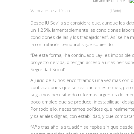
tamaño de la fuente
Valora este artículo
(1 Voto)
Desde IU Sevilla se considera que, aunque los d
un 1,25%, lamentablemente las condiciones laboral
condiciones de las y los trabajadores”. Así se h
la contratación temporal sigue subiendo.
“De esta forma, -ha continuado Lay- es imposible 
proyecto de vida, o tengan acceso a unas pensione
Seguridad Social”.
A juicio de IU nos encontramos una vez más con da
contrataciones que se realizan en este mes, pero 
seguimos necesitando reformas urgentes del merca
poco empleo que se produce: inestabilidad; desigu
Por todo ello, necesitamos políticas que realmente
y salariales dignas, con estabilidad, y que combata
“Año tras año la situación se repite sin que desde