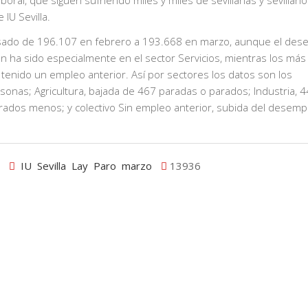
oral, que siguen sufriendo miles y miles de sevillanas y sevillan
 IU Sevilla.
asado de 196.107 en febrero a 193.668 en marzo, aunque el des
ón ha sido especialmente en el sector Servicios, mientras los más
tenido un empleo anterior. Así por sectores los datos son los
rsonas; Agricultura, bajada de 467 paradas o parados; Industria, 
ados menos; y colectivo Sin empleo anterior, subida del desemp
IU
Sevilla
Lay
Paro
marzo
13936