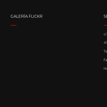
GALERÍA FLICKR
S
c
41
T
F
Ho