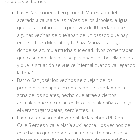
respectivos barrios:
Las Viñas: suciedad en general. Mal estado del
acerado a causa de las raíces de los árboles, al igual
que las alcantarillas. La portavoz de IU declaró que
algunas vecinas se quejaban de un pasado que hay
entre la Plaza Moscatel y la Plaza Manzanilla, lugar
donde se acumula mucha suciedad. “Nos comentaban
que casi todos los días se gastaban una botella de lejía
y que la situación se vuelve infernal cuando va llegando
la feria”.
Barrio San José: los vecinos se quejan de los
problemas de aparcamiento y de la suciedad en la
zona de los solares, hecho que atrae a ciertos
animales que se cuelan en las casas aledañas al llegar
el verano (garrapatas, serpientes…).
Lapetra: descontento vecinal de las obras PER en la
Calle Sierpes y calle María auxiliadora. Los vecinos de
este barrio que presentaran un escrito para que se
pintara de amarillo un bordillo justo delante del ‘Bar