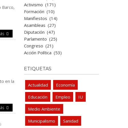
Activismo
(171)
o Barco,
Formación
(10)
Manifiestos
(14)
Asambleas
(27)
Diputación
(47)
Más
Parlamento
(25)
Congreso
(21)
Acción Política
(53)
ETIQUETAS
to en la
Actualidad
Economía
Educación
Empleo
IU
Más
Medio Ambiente
Municipalismo
Sanidad