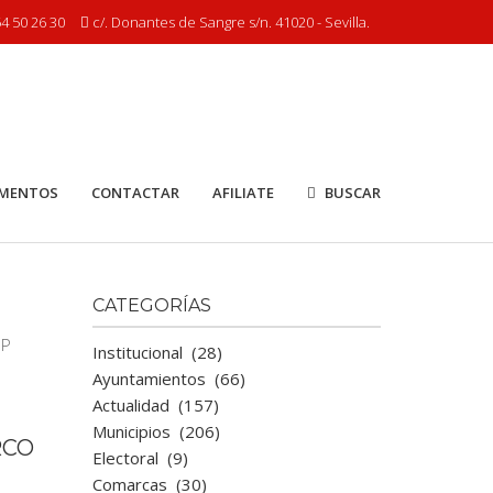
4 50 26 30
c/. Donantes de Sangre s/n. 41020 - Sevilla.
MENTOS
CONTACTAR
AFILIATE
BUSCAR
CATEGORÍAS
Institucional
(28)
Ayuntamientos
(66)
Actualidad
(157)
Municipios
(206)
RCO
Electoral
(9)
Comarcas
(30)