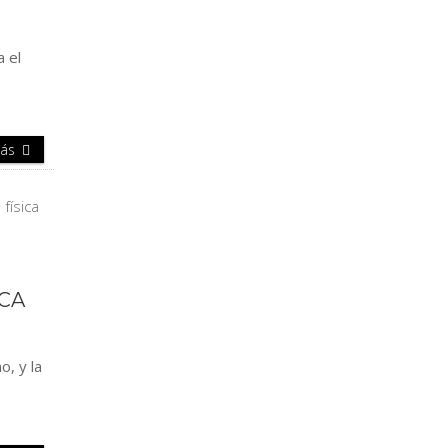
a el
Más
ICA
o, y la