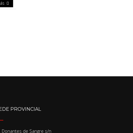
Más
EDE PROVINCIAL
/. Donantes de Sangre s/n