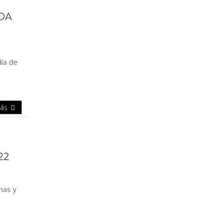
ADA
día de
Más
22
mas y