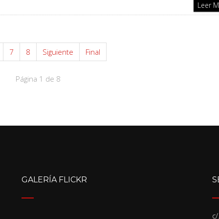
Leer 
7
8
Siguiente
Final
Página 1 de 8
GALERÍA FLICKR
S
c