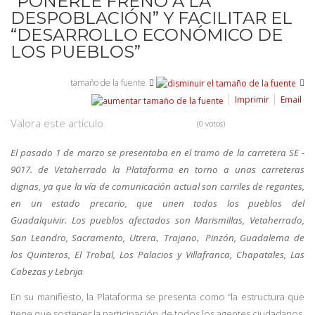
“PONERLE FRENO A LA
DESPOBLACIÓN” Y FACILITAR EL
“DESARROLLO ECONÓMICO DE
LOS PUEBLOS”
tamaño de la fuente
Imprimir
Email
Valora este artículo
(0 votos)
El pasado 1 de marzo se presentaba en el tramo de la carretera SE -
9017. de Vetaherrado la Plataforma en torno a unas carreteras
dignas, ya que la vía de comunicación actual son carriles de regantes,
en un estado precario, que unen todos los pueblos del
Guadalquivir.
Los pueblos afectados son
Marismillas, Vetaherrado,
,
,
San Leandro, Sacramento, Utrera
Trajano
Pinzón, Guadalema de
los Quinteros, El Trobal, Los Palacios y Villafranca, Chapatales, Las
Cabezas y Lebrija
En su manifiesto, la Plataforma se presenta como “la estructura que
tiene que sostener la participación de todos los agentes ciudadanos,