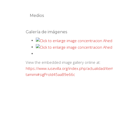
Medios
Galería de imágenes
View the embedded image gallery online at:
https://www.iusevilla.org/index.php/actualidad/it
tamimi#sigProId45aa89e66c