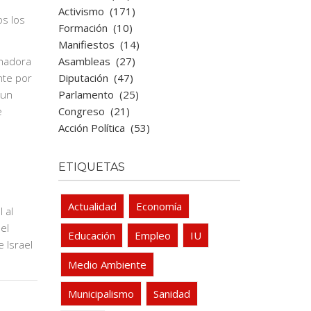
Activismo
(171)
os los
Formación
(10)
Manifiestos
(14)
Asambleas
(27)
inadora
Diputación
(47)
nte por
Parlamento
(25)
 un
Congreso
(21)
e
Acción Política
(53)
ETIQUETAS
Actualidad
Economía
 al
el
Educación
Empleo
IU
 Israel
Medio Ambiente
Municipalismo
Sanidad