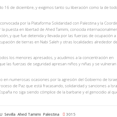
do 16 de diciembre, y exigimos tanto su liberación como la de tod
convocada por la Plataforma Solidaridad con Palestina y la Coord
ir la puesta en libertad de Ahed Tamimi, conocida internacionalme
ión, y que fue detenida y llevada por las fuerzas de ocupación a
ocupación de tierras en Nabi Saleh y otras localidades alrededor d
e todos los menores apresados, y acudimos a la concentración en
 que las fuerzas de seguridad apresan niños y niñas y se vulneran
o en numerosas ocasiones por la agresión del Gobierno de Israel
oceso de Paz que está fracasando, solidaridad y sanciones a Isra
spaña no siga siendo cómplice de la barbarie y el genocidio al que
IU
Sevilla
Ahed Tamimi
Palestina
3015