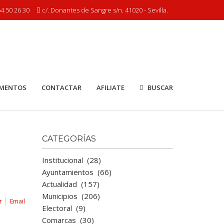
4 50 26 30
c/. Donantes de Sangre s/n. 41020 - Sevilla.
MENTOS
CONTACTAR
AFILIATE
BUSCAR
CATEGORÍAS
Institucional
(28)
Ayuntamientos
(66)
Actualidad
(157)
Municipios
(206)
r
Email
Electoral
(9)
Comarcas
(30)