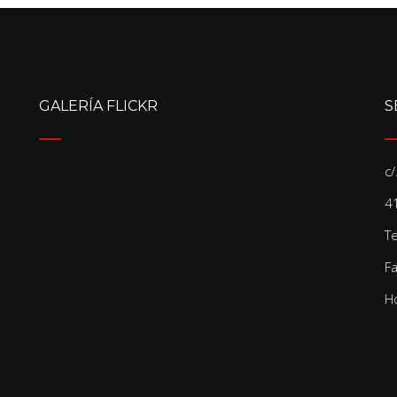
GALERÍA FLICKR
S
c
41
T
F
Ho