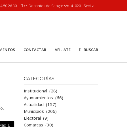
4 50 26 30
c/. Donantes de Sangre s/n. 41020 - Sevilla.
MENTOS
CONTACTAR
AFILIATE
BUSCAR
CATEGORÍAS
Institucional
(28)
Ayuntamientos
(66)
Actualidad
(157)
ío,
Municipios
(206)
Electoral
(9)
Comarcas
(30)
 Más