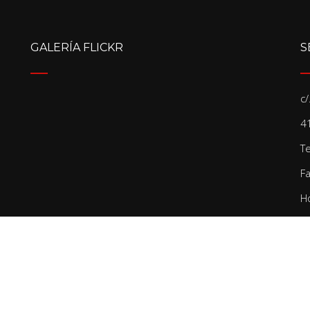
GALERÍA FLICKR
S
c
41
T
F
Ho