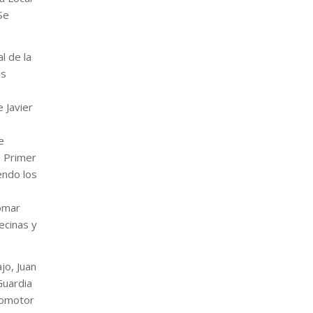
Se
l de la
us
 Javier
e
o Primer
endo los
omar
ecinas y
jo, Juan
Guardia
promotor