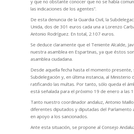
y que no obstante conocer que no se había comunic
las indicaciones de los agentes”.
De esta denuncia de la Guardia Civil, la Subdelega
Unida, dos de 301 euros cada una a Lorenzo Carba
Antonio Rodríguez. En total, 2.107 euros.
Se deduce claramente que el Teniente Alcalde, Javie
nuestra asamblea en Espartinas, ya que éstos son 
asamblea ciudadana.
Desde aquella fecha hasta el momento presente, se
Subdelegación y, en última instancia, al Ministerio
ratificando las multas. Por tanto, sólo queda el ám
está señalada para el próximo 19 de enero a las 11
Tanto nuestro coordinador andaluz, Antonio Maillo,
diferentes diputados y diputadas del Parlamento a
en apoyo a los sancionados.
Ante esta situación, se propone al Consejo Andalu