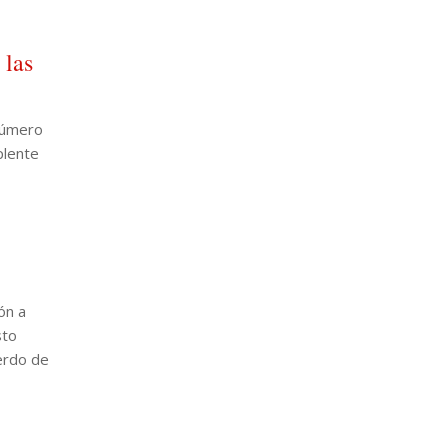
 las
número
plente
ón a
sto
erdo de