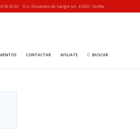
4 50 26 30
c/. Donantes de Sangre s/n. 41020 - Sevilla.
MENTOS
CONTACTAR
AFILIATE
BUSCAR