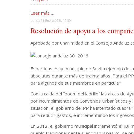
Leer más ...
Lunes, 11 Enero 2016 12:39
Resolución de apoyo a los compañe
Aprobada por unanimidad en el Consejo Andaluz c
Espartinas es un municipio de Sevilla ejemplo de 
absolutas durante más de treinta años. Para el PP
para algunos de sus miembros en particular.
Con la caída del “boom del ladrillo” las arcas de 
por incumplimientos de Convenios Urbanísticos y l
situación, el gobierno del PP ha intentado cuadra
para reducir gastos, e incrementando los ingresos
En 2012, el gobierno municipal incrementó el IBI m
pueblo tradicionalmente silencioso y pasivo, se o