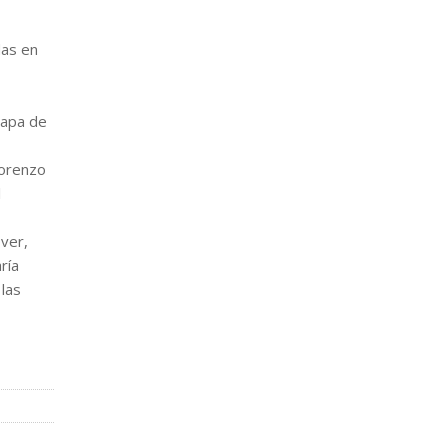
das en
tapa de
Lorenzo
l
ver,
ría
 las