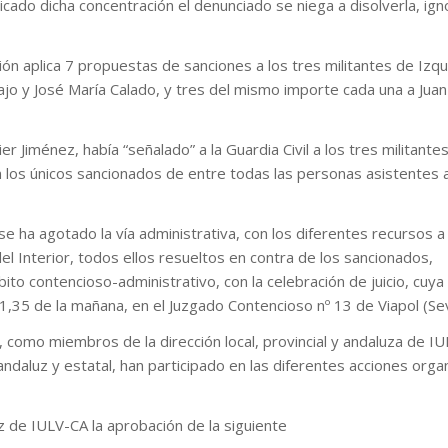
ado dicha concentración el denunciado se niega a disolverla, ig
ción aplica 7 propuestas de sanciones a los tres militantes de Izq
jo y José María Calado, y tres del mismo importe cada una a Juan
r Jiménez, había “señalado” a la Guardia Civil a los tres militante
los únicos sancionados de entre todas las personas asistentes a
 ha agotado la vía administrativa, con los diferentes recursos a 
 del Interior, todos ellos resueltos en contra de los sancionados,
bito contencioso-administrativo, con la celebración de juicio, cuya 
,35 de la mañana, en el Juzgado Contencioso nº 13 de Viapol (Sevi
 como miembros de la dirección local, provincial y andaluza de I
ndaluz y estatal, han participado en las diferentes acciones orga
z de IULV-CA la aprobación de la siguiente