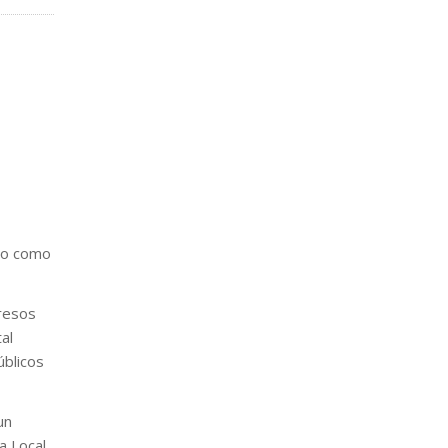
ido como
gresos
al
úblicos
un
a Local