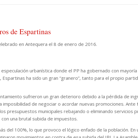
ros de Espartinas
elebrado en Antequera el 8 de enero de 2016.
la especulación urbanística donde el PP ha gobernado con mayoría
, Espartinas ha sido un gran “granero”, tanto para el propio part
Ayuntamiento sufrieron un gran deterioro debido a la pérdida de in
a imposibilidad de negociar o acordar nuevas promociones. Ante t
r los presupuestos municipales rebajando o eliminando servicios p
 con una brutal subida de impuestos.
ás del 100%, lo que provoco el lógico enfado de la población. En 
riginaron movimientos en contra de esa subida del IBI. La Asamble