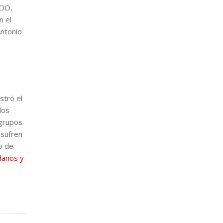
COO,
n el
Antonio
stró el
los
 grupos
 sufren
o de
danos y