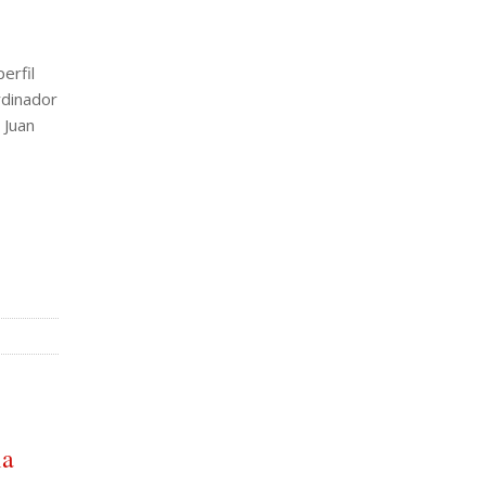
erfil
rdinador
 Juan
la