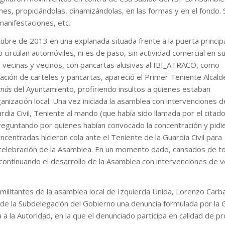
nes, propiciándolas, dinamizándolas, en las formas y en el fondo. 
manifestaciones, etc.
bre de 2013 en una explanada situada frente a la puerta principa
 circulan automóviles, ni es de paso, sin actividad comercial en s
vecinas y vecinos, con pancartas alusivas al IBI_ATRACO, como
ación de carteles y pancartas, apareció el Primer Teniente Alcalde
más
del Ayuntamiento, profiriendo insultos a quienes estaban
nización local. Una vez iniciada la asamblea con intervenciones d
dia Civil, Teniente al mando (que había sido llamada por el citad
 preguntando por quienes habían convocado la concentración y pidi
ncentradas hicieron cola ante el Teniente de la Guardia Civil para
 celebración de la Asamblea. En un momento dado, cansados de t
 continuando el desarrollo de la Asamblea con intervenciones de v
ilitantes de la asamblea local de Izquierda Unida, Lorenzo Carba
 de la Subdelegación del Gobierno una denuncia formulada por la 
a a la Autoridad, en la que el denunciado participa en calidad de 