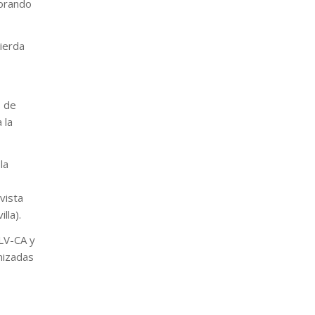
norando
uierda
s de
 la
la
vista
lla).
ULV-CA y
nizadas