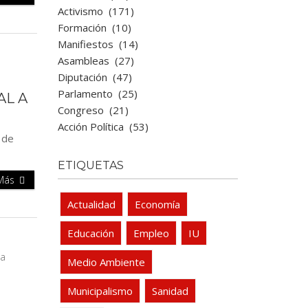
Activismo
(171)
Formación
(10)
Manifiestos
(14)
Asambleas
(27)
Diputación
(47)
Parlamento
(25)
AL A
Congreso
(21)
Acción Política
(53)
 de
ETIQUETAS
 Más
Actualidad
Economía
Educación
Empleo
IU
Medio Ambiente
Municipalismo
Sanidad