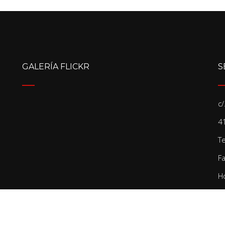
GALERÍA FLICKR
S
c
41
T
F
Ho