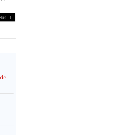
 Más
 de