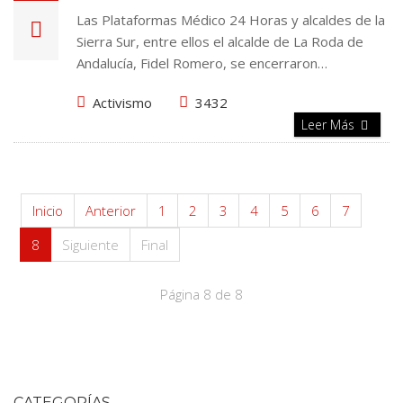
Las Plataformas Médico 24 Horas y alcaldes de la
Sierra Sur, entre ellos el alcalde de La Roda de
Andalucía, Fidel Romero, se encerraron…
Activismo
3432
Leer Más
Inicio
Anterior
1
2
3
4
5
6
7
8
Siguiente
Final
Página 8 de 8
CATEGORÍAS