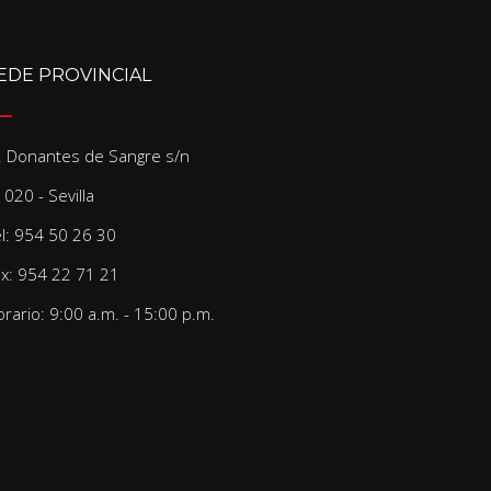
EDE PROVINCIAL
/. Donantes de Sangre s/n
020 - Sevilla
el: 954 50 26 30
ax: 954 22 71 21
rario: 9:00 a.m. - 15:00 p.m.