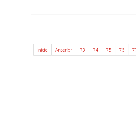
Inicio
Anterior
73
74
75
76
7