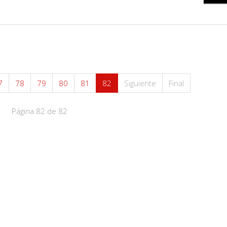
7
78
79
80
81
82
Siguiente
Final
Página 82 de 82