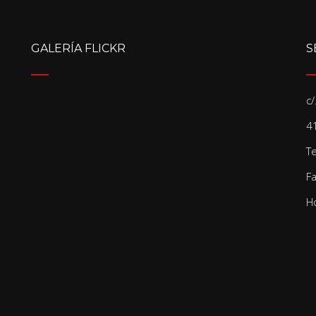
GALERÍA FLICKR
S
c
41
T
F
Ho