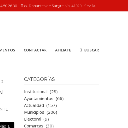
4 50 26 30
c/. Donantes de Sangre s/n. 41020 - Sevilla.
MENTOS
CONTACTAR
AFILIATE
BUSCAR
CATEGORÍAS
Institucional
(28)
N
Ayuntamientos
(66)
Actualidad
(157)
ENTE
Municipios
(206)
Electoral
(9)
Comarcas
(30)
 Más