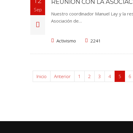
12
REUNIÓN CON LA ASOCIAC
Sep
Nuestro coordinador Manuel Lay y la res
Asociación de…
Activismo
2241
Inicio
Anterior
1
2
3
4
5
6