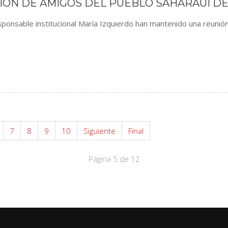
IÓN DE AMIGOS DEL PUEBLO SAHARAUI DE
ponsable institucional María Izquierdo han mantenido una reunión
7
8
9
10
Siguiente
Final
Página 5 de 12