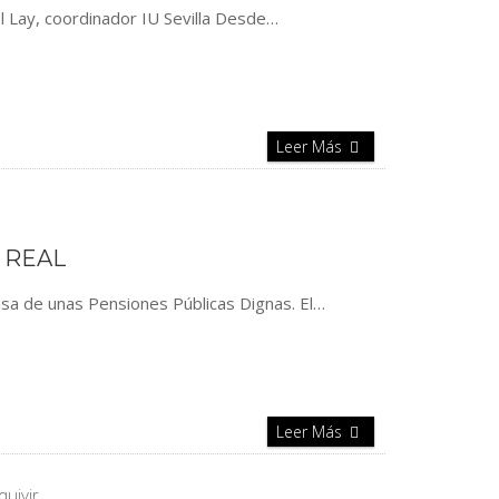
el Lay, coordinador IU Sevilla Desde…
Leer Más
 REAL
nsa de unas Pensiones Públicas Dignas. El…
Leer Más