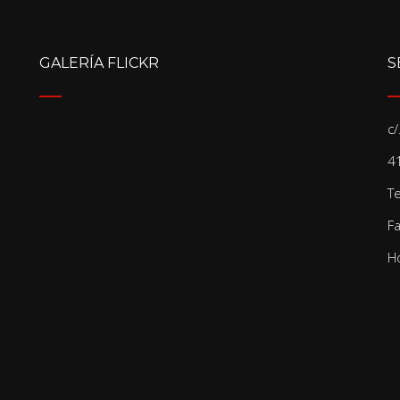
GALERÍA FLICKR
S
c
41
T
F
Ho