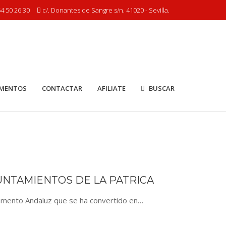
4 50 26 30
c/. Donantes de Sangre s/n. 41020 - Sevilla.
MENTOS
CONTACTAR
AFILIATE
BUSCAR
YUNTAMIENTOS DE LA PATRICA
rlamento Andaluz que se ha convertido en…