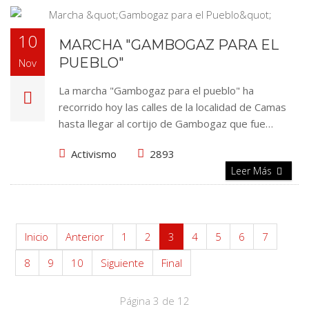
10
MARCHA "GAMBOGAZ PARA EL
PUEBLO"
Nov
La marcha "Gambogaz para el pueblo" ha
recorrido hoy las calles de la localidad de Camas
hasta llegar al cortijo de Gambogaz que fue…
Activismo
2893
Leer Más
Inicio
Anterior
1
2
3
4
5
6
7
8
9
10
Siguiente
Final
Página 3 de 12