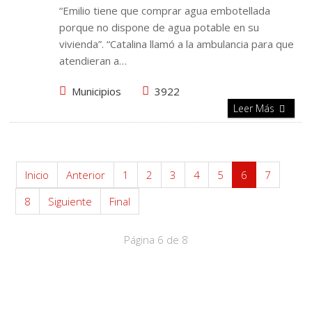
“Emilio tiene que comprar agua embotellada
porque no dispone de agua potable en su
vivienda”. “Catalina llamó a la ambulancia para que
atendieran a…
Municipios
3922
Leer Más
Inicio
Anterior
1
2
3
4
5
6
7
8
Siguiente
Final
Página 6 de 8